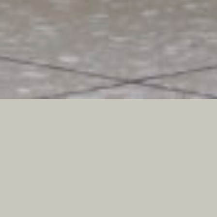
TENTIAL 虎ノ門ヒ
ルズ
Completion date
2026年5月
Construction management
藤岡
Location
東京 虎ノ門
Design
MSS
CATEGORY :