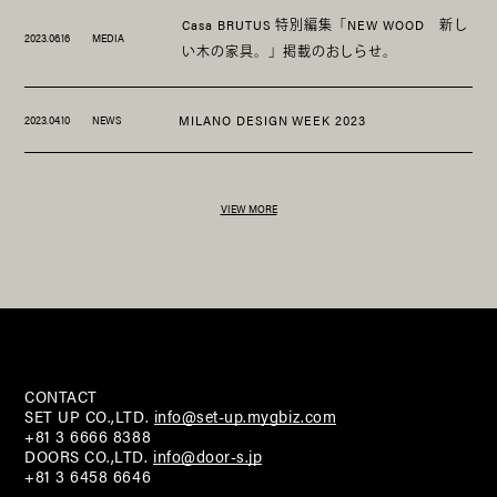
Casa BRUTUS 特別編集「NEW WOOD 新し
2023.06.16
MEDIA
い木の家具。」掲載のおしらせ。
MILANO DESIGN WEEK 2023
2023.04.10
NEWS
VIEW MORE
CONTACT
SET UP CO.,LTD.
info@set-up.mygbiz.com
+81 3 6666 8388
DOORS CO.,LTD.
info@door-s.jp
+81 3 6458 6646