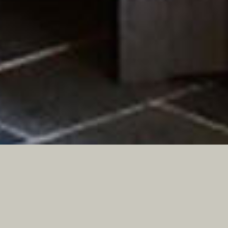
House T
Completion date
2020年04月27日
Construction management
Kimura
Photography
Shinto