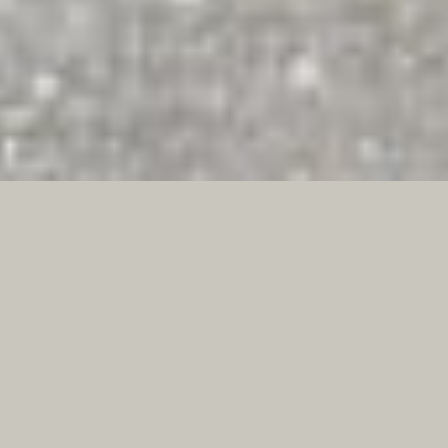
Soi house 月島
月島
広々キッチンとリノベーションでキッチン、お風呂もキレイに。２Fの和室は左官仕上で
シックの装い。ノスタルジックな照明付き。
価格